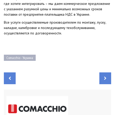
где хотите интегрировать – мы даем коммерческое предложение
с указанием разумной цены и минимально возможных сроков
поставки от предприятия-плательщика НДС в Украине.
Все услуги осуществляемые производителем по монтажу, пуску,
наладке, калибровке и последующему техобслуживанию,
осуществляются по договоренности.
Comacchio - Украина
Н
а
в
и
г
а
ц
и
я
п
о