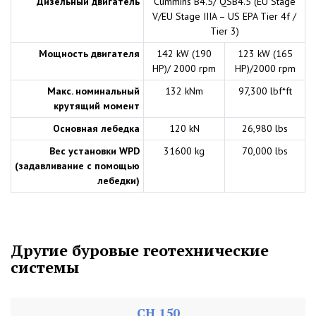
Дизельный двигатель
Cummins B4.5/ QSB4.5 (EU Stage
V/EU Stage IIIA – US EPA Tier 4f /
Tier 3)
Мощность двигателя
142 kW (190
123 kW (165
HP)/ 2000 rpm
HP)/2000 rpm
Mакс. номинальный
132 kNm
97,300 lbf*ft
крутящий момент
Основная лебедкa
120 kN
26,980 lbs
Вес установки WPD
31600 kg
70,000 lbs
(задавливание с помощью
лебедки)
Другие буровые геотехнические
системы
CH 150