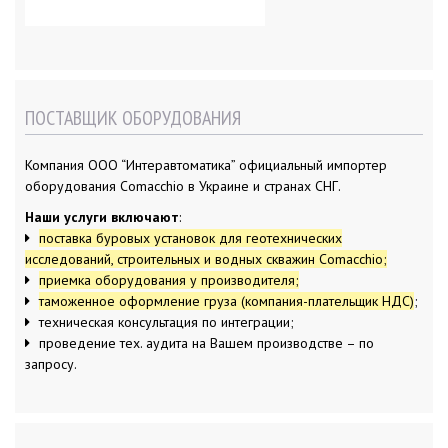
з
а
п
и
с
я
м
ПОСТАВЩИК ОБОРУДОВАНИЯ
Компания ООО “Интеравтоматика” официальный импортер
оборудования Comacchio в Украине и странах СНГ.
Наши услуги включают
:
поставка буровых установок для геотехнических
исследований, строительных и водных скважин Comacchio;
приемка оборудования у производителя;
таможенное оформление груза (компания-плательщик НДС)
;
техническая консультация по интеграции;
проведение тех. аудита на Вашем производстве – по
запросу.