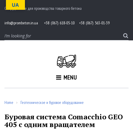
S
UA
Оборудование для производства товарного бетона
k
i
p
info@prombeton.in.ua
+38 (067) 618-05-10 +38 (067) 563-01-39
t
o
S
c
e
o
a
n
r
t
c
e
h
n
f
MENU
t
o
r
:
Home
Геотехническое и буровое оборудование
/
Буровая система Comacchio GEO
405 с одним вращателем