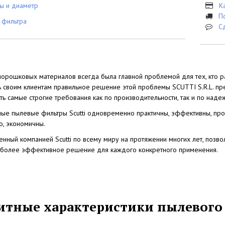
ты и диаметр
К
П
 фильтра
С
порошковых материалов всегда была главной проблемой для тех, кто р
ь своим клиентам правильное решение этой проблемы SCUTTI S.R.L. п
ь самые строгие требования как по производительности, так и по надеж
е пылевые фильтры Scutti одновременно практичны, эффективны, прос
о, экономичны.
ленный компанией Scutti по всему миру на протяжении многих лет, по
иболее эффективное решение для каждого конкретного применения.
итные характеристики пылевого