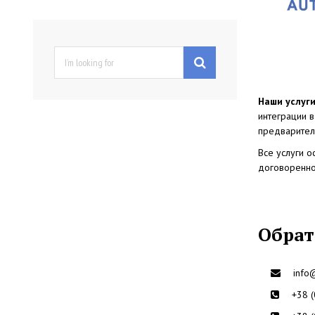
S
e
a
r
Наши услуг
c
интеграции в
h
предварител
f
Все услуги 
o
договоренно
r
:
Обрат
info
+38 