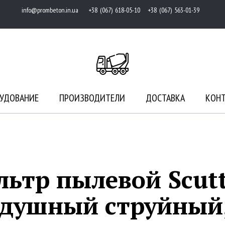
info@prombeton.in.ua
+38 (067) 618-05-10 +38 (067) 563-01-39
УДОВАНИЕ
ПРОИЗВОДИТЕЛИ
ДОСТАВКА
КОН
ьтр пылевой Scutti
здушный струйный,