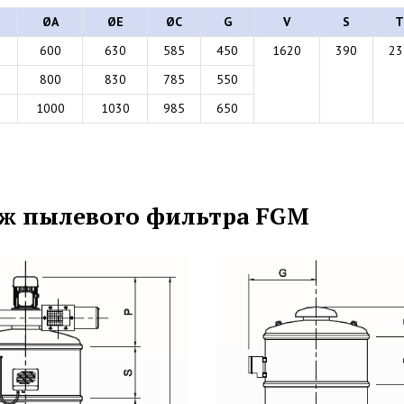
ØA
ØE
ØC
G
V
S
T
600
630
585
450
1620
390
23
800
830
785
550
1000
1030
985
650
ж пылевого фильтра FGM