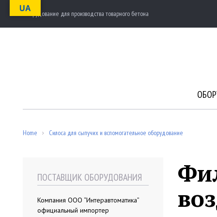
S
UA
Оборудование для производства товарного бетона
k
i
p
t
o
c
o
n
ОБОР
t
e
n
t
Home
Силоса для сыпучих и вспомогательное оборудование
/
Фил
ПОСТАВЩИК ОБОРУДОВАНИЯ
во
Компания ООО “Интеравтоматика”
официальный импортер