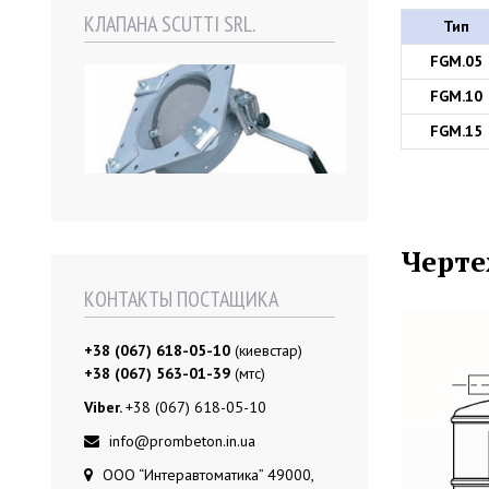
КЛАПАНА SCUTTI SRL.
Тип
FGM.05
FGM.10
FGM.15
Черте
КОНТАКТЫ ПОСТАЩИКА
+38 (067) 618-05-10
(киевстар)
+38 (067) 563-01-39
(мтс)
Viber.
+38 (067) 618-05-10
info@prombeton.in.ua
ООО “Интеравтоматика” 49000,