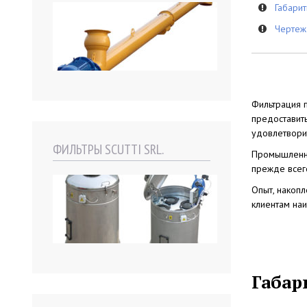
Габари
Чертеж
Фильтрация 
предоставит
удовлетворит
ФИЛЬТРЫ SCUTTI SRL.
Промышленны
прежде всег
Опыт, накоп
клиентам на
Габар