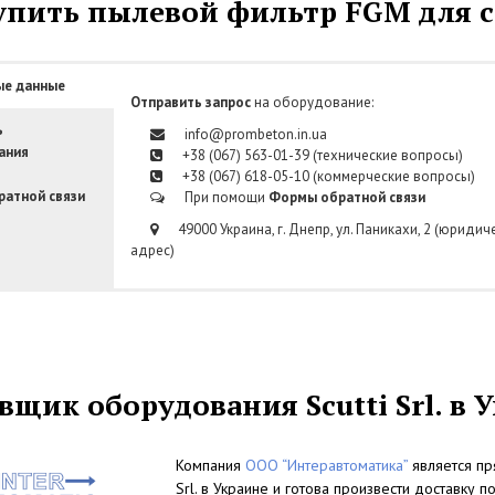
упить пылевой фильтр FGM для 
ые данные
Отправить запрос
на оборудование:
ь
info@prombeton.in.ua
ания
+38 (067) 563-01-39 (технические вопросы)
+38 (067) 618-05-10 (коммерческие вопросы)
атной связи
При помощи
Формы обратной связи
49000 Украина, г. Днепр, ул. Паникахи, 2 (юридич
адрес)
вщик оборудования Scutti Srl. в 
Компания
ООО “Интеравтоматика”
является пр
Srl. в Украине и готова произвести доставк