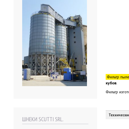
Фильтр пылев
кубов
.
Фильтр изго
Технически
ШНЕКИ SCUTTI SRL.