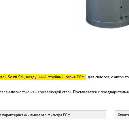
ой Scutti Srl., воздушный струйный, серия FGM
, для силосов, с автом
товлен полностью из нержавеющей стали. Поставляется с предварительн
е характеристики пылевого фильтра FGM
Купить