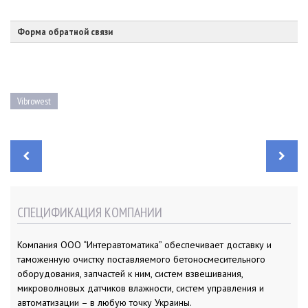
Форма обратной связи
Vibrowest
Н
а
в
и
г
а
СПЕЦИФИКАЦИЯ КОМПАНИИ
ц
и
я
п
Компания ООО “Интеравтоматика” обеспечивает доставку и
о
з
таможенную очистку поставляемого бетоносмесительного
а
п
оборудования, запчастей к ним, систем взвешивания,
и
микроволновых датчиков влажности, систем управления и
с
я
автоматизации – в любую точку Украины.
м