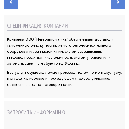
Н
а
в
и
г
а
СПЕЦИФИКАЦИЯ КОМПАНИИ
ц
и
я
п
Компания ООО “Интеравтоматика” обеспечивает доставку и
о
з
таможенную очистку поставляемого бетоносмесительного
а
п
оборудования, запчастей к ним, систем взвешивания,
и
микроволновых датчиков влажности, систем управления и
с
я
автоматизации – в любую точку Украины.
м
Все услуги осуществляемые производителем по монтажу, пуску,
наладке, калибровке и последующему техобслуживанию,
осуществляются по договоренности.
ЗАПРОСИТЬ ИНФОРМАЦИЮ