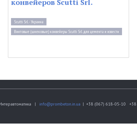
конвейеров Scutti Srl.
Scutti Srl. - Украина
Винтовые (шнековые) конвейеры Scutti Srl. для цемента и извести
Интеравтоматика |
info@prombeton.in.ua
| +38 (067) 618-05-10 +38 