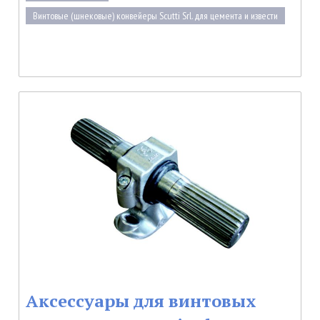
Винтовые (шнековые) конвейеры Scutti Srl. для цемента и извести
Аксессуары для винтовых