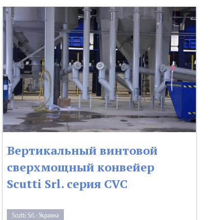
Вертикальный винтовой
сверхмощный конвейер
Scutti Srl. серия CVC
Scutti Srl. - Украина