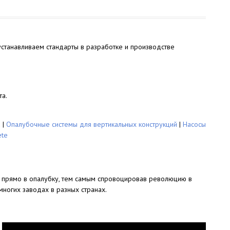
устанавливаем стандарты в разработке и производстве
та.
а
|
Опалубочные системы для вертикальных конструкций
|
Насосы
ete
ы прямо в опалубку, тем самым спровоцировав революцию в
многих заводах в разных странах.