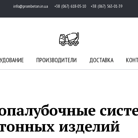
info@prombeton.in.ua
+38 (067) 618-05-10 +38 (067) 563-01-39
УДОВАНИЕ
ПРОИЗВОДИТЕЛИ
ДОСТАВКА
КОН
 опалубочные сист
етонных изделий