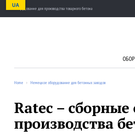
S
UA
Оборудование для производства товарного бетона
k
i
p
t
o
c
o
n
ОБОР
t
e
n
t
Home
Немецкое оборудование для бетонных заводов
/
Ratec – сборные
производства б