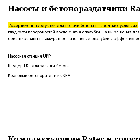
Насосы и бетонораздатчики Ra
Ассортимент продукции для подачи бетона в заводских условиях
гладкости поверхностей после снятия опалубки. Наши решения дл
ориентированы на аккуратное заполнение опалубки и эффективное
Насосная станция UPP
Штуцер UCI для заливки бетона
Крановый бетонораздатчик KBV
Комплектующие Ratec и сопу