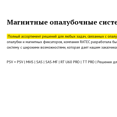
Магнитные опалубочные систе
Полный ассортимент решений для любых задач, связанных с опал
опалубки и магнитных фиксаторов, компания RATEC разработала 
систему с широкими возможностями, которая дает нашим заказчи
PSV + PSV | MHS | SAS | SAS-MF | RT U60 PRO | TT PRO | Решения д