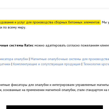
удования и услуг для производства сборных бетонных элементов
. Мы 
и по всему миру.
чные системы Ratec
можно адаптировать согласно пожеланиям клиен
иксатора опалубки
|
Магнитные опалубочные системы для производств
датчики
|
Комплектующие и сопутствующая продукция
|
Технология upcr
нитные фиксаторы для опалубки и интегрировали управляемые магнит
, основанные на применении магнитной опалубки, стали стандартом на 