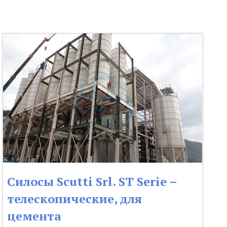
Силосы Scutti Srl. ST Serie –
телескопические, для
цемента