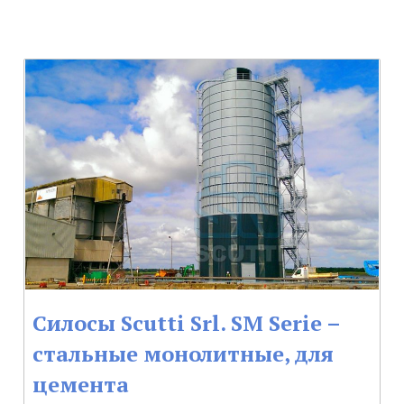
Силосы Scutti Srl. SM Serie –
стальные монолитные, для
цемента