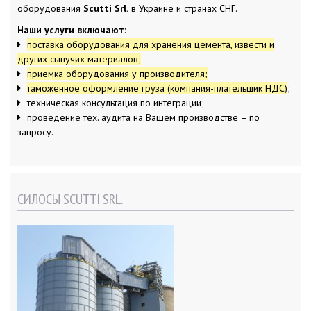
з
оборудования
Scutti Srl.
в Украине и странах СНГ.
а
п
Наши услуги включают
:
и
с
поставка оборудования для хранения цемента, извести и
я
м
других сыпучих материалов;
приемка оборудования у производителя;
таможенное оформление груза (компания-плательщик НДС)
;
техническая консультация по интеграции;
проведение тех. аудита на Вашем производстве – по
запросу.
СИЛОСЫ SCUTTI SRL.