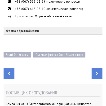
+38 (067) 563-01-39 (технические вопросы)
+38 (067) 618-05-10 (коммерческие вопросы)
При помощи
Формы обратной связи
Форма обратной связи
Scutti Srl. - Украина
Пылевые фильтры Scutti Srl. для силоса
Н
а
в
и
г
а
ПОСТАВЩИК ОБОРУДОВАНИЯ
ц
и
я
п
Компания ООО “Интеравтоматика” официальный импортер
о