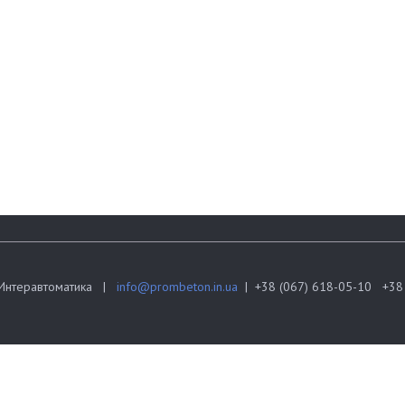
Интеравтоматика |
info@prombeton.in.ua
| +38 (067) 618-05-10 +38 