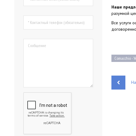
Наше предл
разумной це
Все услуги 
договоренно
Comacchio - 
На
Н
а
в
и
г
а
ц