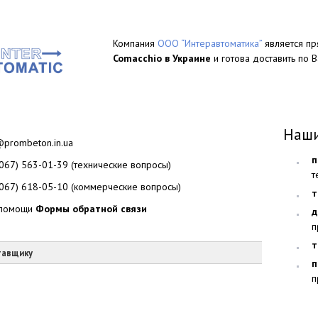
Компания
ООО “Интеравтоматика”
является п
Comacchio в Украине
и готова доставить по 
Наши
@prombeton.in.ua
п
(067) 563-01-39 (технические вопросы)
т
(067) 618-05-10 (коммерческие вопросы)
т
помощи
Формы обратной связи
д
п
т
тавщику
п
п