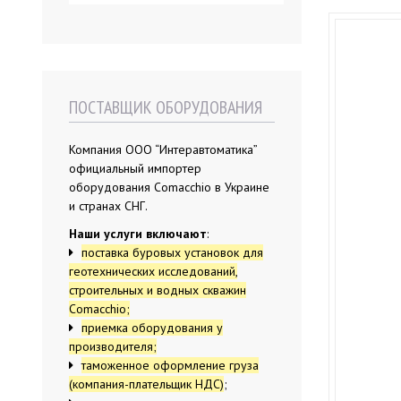
ПОСТАВЩИК ОБОРУДОВАНИЯ
Компания ООО “Интеравтоматика”
официальный импортер
оборудования Comacchio в Украине
и странах СНГ.
Наши услуги включают
:
поставка буровых установок для
геотехнических исследований,
строительных и водных скважин
Comacchio;
приемка оборудования у
производителя;
таможенное оформление груза
(компания-плательщик НДС)
;