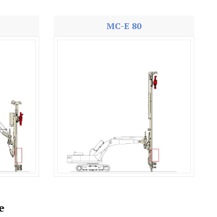
MC-E 80
е