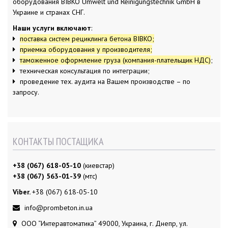
оборудования BIBKO Umwelt und Reinigungstechnik GmbH в
а
п
Украине и странах СНГ.
и
с
Наши услуги включают
:
я
м
поставка систем рециклинга бетона BIBKO;
приемка оборудования у производителя;
таможенное оформление груза (компания-плательщик НДС)
;
техническая консультация по интеграции;
проведение тех. аудита на Вашем производстве – по
запросу.
КОНТАКТЫ ПОСТАЩИКА
+38 (067) 618-05-10
(киевстар)
+38 (067) 563-01-39
(мтс)
Viber.
+38 (067) 618-05-10
info@prombeton.in.ua
ООО “Интеравтоматика” 49000, Украина, г. Днепр, ул.