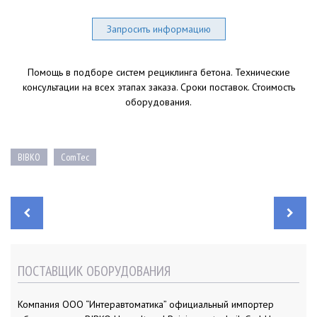
Запросить информацию
Помощь в подборе систем рециклинга бетона. Технические
консультации на всех этапах заказа. Сроки поставок. Стоимость
оборудования.
BIBKO
ComTec
Н
а
в
и
г
а
ПОСТАВЩИК ОБОРУДОВАНИЯ
ц
и
я
п
Компания ООО “Интеравтоматика” официальный импортер
о
з