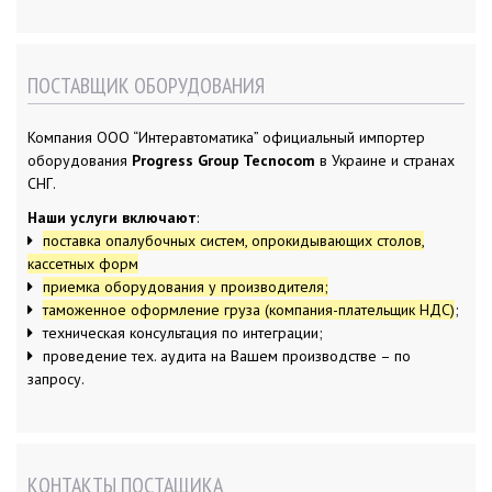
ПОСТАВЩИК ОБОРУДОВАНИЯ
Компания ООО “Интеравтоматика” официальный импортер
оборудования
Progress Group Tecnocom
в Украине и странах
СНГ.
Наши услуги включают
:
поставка опалубочных систем, опрокидывающих столов,
кассетных форм
приемка оборудования у производителя;
таможенное оформление груза (компания-плательщик НДС)
;
техническая консультация по интеграции;
проведение тех. аудита на Вашем производстве – по
запросу.
КОНТАКТЫ ПОСТАЩИКА