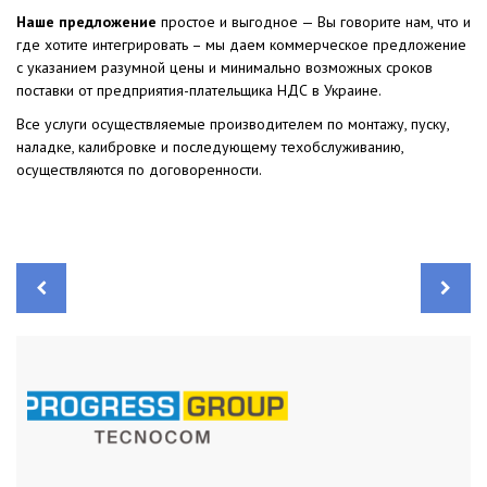
Наше предложение
простое и выгодное — Вы говорите нам, что и
где хотите интегрировать – мы даем коммерческое предложение
с указанием разумной цены и минимально возможных сроков
поставки от предприятия-плательщика НДС в Украине.
Все услуги осуществляемые производителем по монтажу, пуску,
наладке, калибровке и последующему техобслуживанию,
осуществляются по договоренности.
Н
а
в
и
г
а
ц
и
я
п
о
з
а
п
и