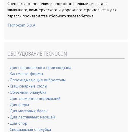
с
Специальные решения и производственные линии для
я
жилищного, коммерческого и дорожного строительства для
м
отрасли производства сборного железобетона
Tecnocom S.p.A.
ОБОРУДОВАНИЕ TECNOCOM
-
Для стационарного производства
-
Кассетные формы
-
Опрокидывающие вибростолы
-
Стационарные столы
-
Объемная опалубка
-
Для элементов перекрытий
-
Для ферм
-
Для мостовых балок
-
Для лестничных маршей
-
Для опор
-
Специальная опалубка