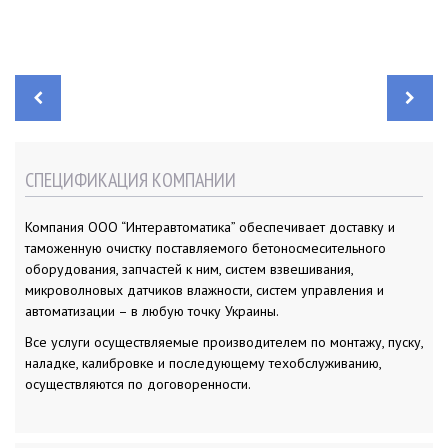
Н
а
в
и
г
а
СПЕЦИФИКАЦИЯ КОМПАНИИ
ц
и
я
п
Компания ООО “Интеравтоматика” обеспечивает доставку и
о
з
таможенную очистку поставляемого бетоносмесительного
а
п
оборудования, запчастей к ним, систем взвешивания,
и
микроволновых датчиков влажности, систем управления и
с
я
автоматизации – в любую точку Украины.
м
Все услуги осуществляемые производителем по монтажу, пуску,
наладке, калибровке и последующему техобслуживанию,
осуществляются по договоренности.