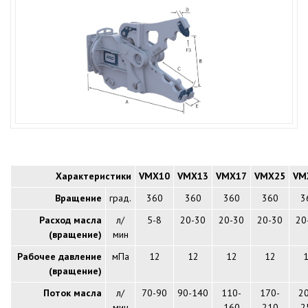
Характеристики
VMX10
VMX13
VMX17
VMX25
VM
Вращение
град.
360
360
360
360
3
Расход масла
л/
5-8
20-30
20-30
20-30
20
(вращение)
мин
Рабочее давление
мПа
12
12
12
12
(вращение)
Поток масла
л/
70-90
90-140
110-
170-
2
мин
160
210
2