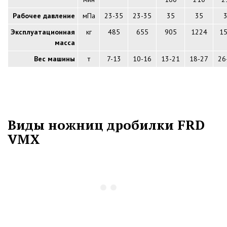
Рабочее давление
мПа
23-35
23-35
35
35
Эксплуатационная
кг
485
655
905
1224
1
масса
Вес машины
т
7-13
10-16
13-21
18-27
26
Виды ножниц дробилки FRD
VMX