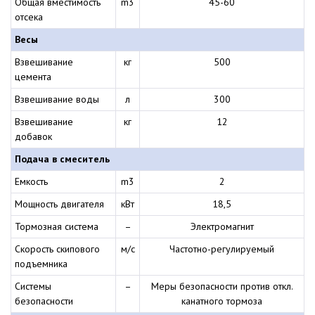
Общая вместимость
m3
45-60
отсека
Весы
Взвешивание
кг
500
цемента
Взвешивание воды
л
300
Взвешивание
кг
12
добавок
Подача в смеситель
Емкость
m3
2
Мощность двигателя
кВт
18,5
Тормозная система
–
Электромагнит
Скорость скипового
м/с
Частотно-регулируемый
подъемника
Системы
–
Меры безопасности против откл.
безопасности
канатного тормоза