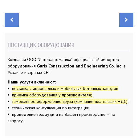
Н
а
в
и
г
а
ПОСТАВЩИК ОБОРУДОВАНИЯ
ц
и
я
п
Компания ООО “Интеравтоматика” официальный импортер
о
з
оборудования
Guris Construction and Engineering Co. Inc.
в
а
п
Украине и странах СНГ.
и
с
Наши услуги включают
:
я
м
поставка стационарных и мобильных бетонных заводов
приемка оборудования у производителя;
таможенное оформление груза (компания-плательщик НДС)
;
техническая консультация по интеграции;
проведение тех. аудита на Вашем производстве – по
запросу.