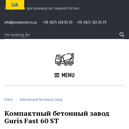
S
UA
Оборудование для производства товарного бетона
k
i
p
info@prombeton.in.ua
+38 (067) 618-05-10 +38 (067) 563-01-39
t
o
S
c
e
o
a
n
r
t
c
e
h
n
f
MENU
t
o
r
:
Home
Компактный бетонный завод
/
Компактный бетонный завод
Guris Fast 60 ST