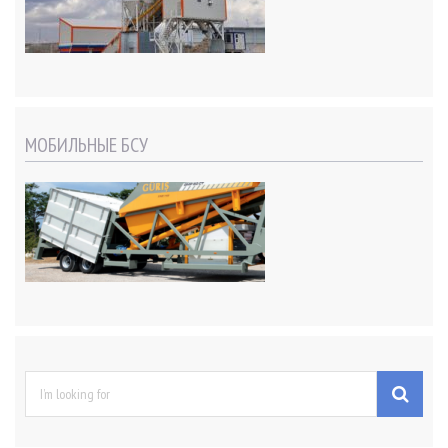
МОБИЛЬНЫЕ БСУ
S
e
a
r