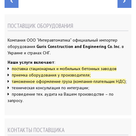
Н
а
в
и
г
а
ПОСТАВЩИК ОБОРУДОВАНИЯ
ц
и
я
п
Компания ООО “Интеравтоматика” официальный импортер
о
з
оборудования
Guris Construction and Engineering Co. Inc.
в
а
п
Украине и странах СНГ.
и
с
Наши услуги включают
:
я
м
поставка стационарных и мобильных бетонных заводов
приемка оборудования у производителя;
таможенное оформление груза (компания-плательщик НДС)
;
техническая консультация по интеграции;
проведение тех. аудита на Вашем производстве – по
запросу.
КОНТАКТЫ ПОСТАВЩИКА