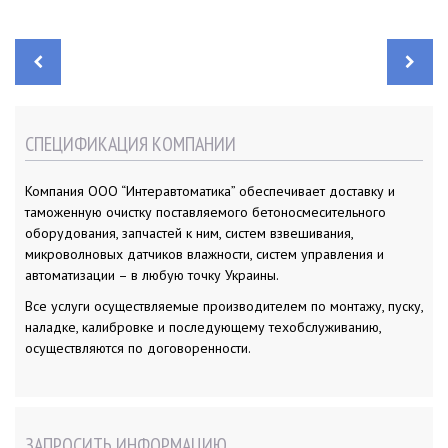
Н
а
в
и
г
а
СПЕЦИФИКАЦИЯ КОМПАНИИ
ц
и
я
п
Компания ООО “Интеравтоматика” обеспечивает доставку и
о
з
таможенную очистку поставляемого бетоносмесительного
а
п
оборудования, запчастей к ним, систем взвешивания,
и
микроволновых датчиков влажности, систем управления и
с
я
автоматизации – в любую точку Украины.
м
Все услуги осуществляемые производителем по монтажу, пуску,
наладке, калибровке и последующему техобслуживанию,
осуществляются по договоренности.
ЗАПРОСИТЬ ИНФОРМАЦИЮ