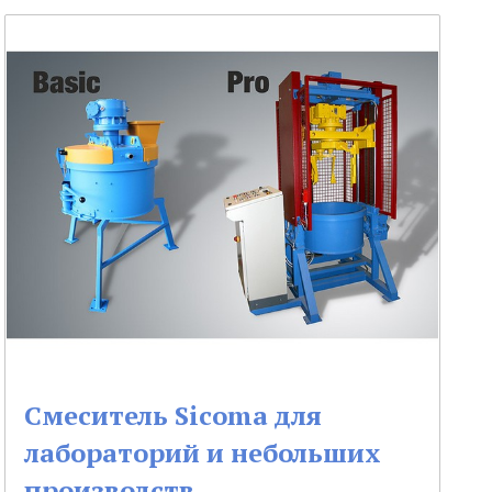
Смеситель Sicoma для
лабораторий и небольших
производств