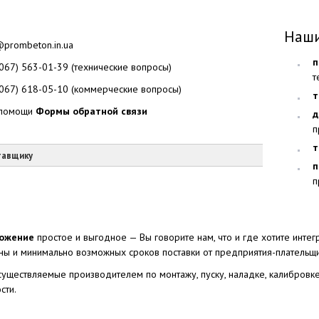
Наши
@prombeton.in.ua
п
(067) 563-01-39 (технические вопросы)
т
(067) 618-05-10 (коммерческие вопросы)
т
помощи
Формы обратной связи
д
п
т
тавщику
п
п
ожение
простое и выгодное — Вы говорите нам, что и где хотите инт
ны и минимально возможных сроков поставки от предприятия-плательщи
осуществляемые производителем по монтажу, пуску, наладке, калибров
сти.