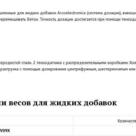
ленные для жидких добавок Arcoelectronica (система дозации), взвеш
перемешивать бетон. Точность дозации достигается при помощи тензода
леродистой стали. 2 тензодатчика с распределительными коробками. Ко
и разгрузка с помощью дозирования центрифужным, шестеренчатым или 
и весов для жидких добавок
Количест
V09X