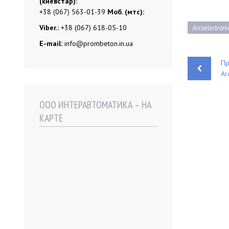
(киевстар):
+38 (067) 563-01-39
Моб. (мтс):
Viber.:
+38 (067) 618-05-10
Arcoelectroni
E-mail:
info@prombeton.in.ua
Пр
Ar
Н
а
в
ООО ИНТЕРАВТОМАТИКА – НА
и
КАРТЕ
г
а
ц
и
я
п
о
з
а