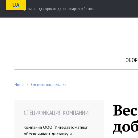
S
UA
Оборудование для производства товарного бетона
k
i
p
t
o
c
o
n
ОБОР
t
e
n
t
Home
Системы взвешивания
/
Ве
СПЕЦИФИКАЦИЯ КОМПАНИИ
до
Компания ООО “Интеравтоматика”
обеспечивает доставку и