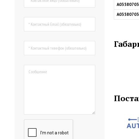
A03580703
A03580703
Габар
Поста