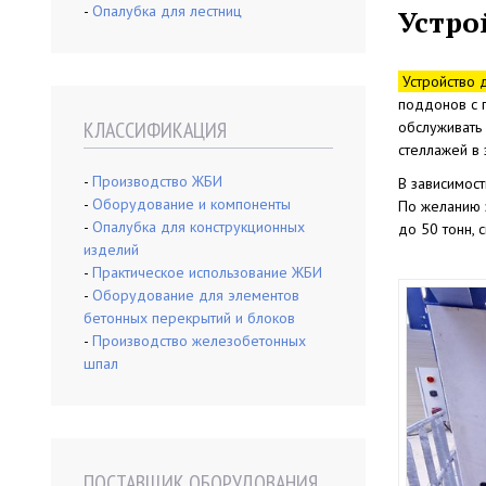
-
Опалубка для лестниц
Устро
Устройство 
поддонов с г
КЛАССИФИКАЦИЯ
обслуживать
стеллажей в 
-
Производство ЖБИ
В зависимост
-
Оборудование и компоненты
По желанию з
-
Опалубка для конструкционных
до 50 тонн,
изделий
-
Практическое использование ЖБИ
-
Оборудование для элементов
бетонных перекрытий и блоков
-
Производство железобетонных
шпал
ПОСТАВЩИК ОБОРУДОВАНИЯ