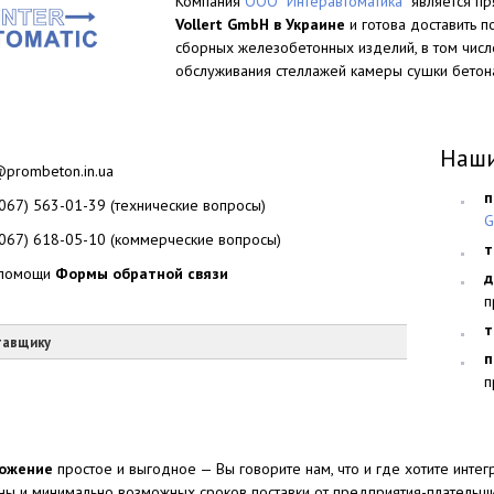
Компания
ООО “Интеравтоматика”
является п
Vollert GmbH в Украине
и готова доставить 
сборных железобетонных изделий, в том числ
обслуживания стеллажей камеры сушки бетон
Наши
@prombeton.in.ua
п
(067) 563-01-39 (технические вопросы)
(067) 618-05-10 (коммерческие вопросы)
т
помощи
Формы обратной связи
д
п
т
тавщику
п
п
ожение
простое и выгодное — Вы говорите нам, что и где хотите инт
ны и минимально возможных сроков поставки от предприятия-плательщи