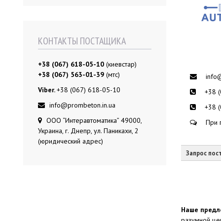
КОНТАКТЫ ПОСТАЩИКА
+38 (067) 618-05-10
(киевстар)
+38 (067) 563-01-39
(мтс)
info
Viber.
+38 (067) 618-05-10
+38 
info@prombeton.in.ua
+38 
ООО “Интеравтоматика” 49000,
При 
Украина, г. Днепр, ул. Паникахи, 2
(юридический адрес)
Запрос пос
Наше предл
разумной це