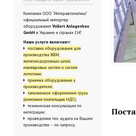
Компания ООО “Интеравтоматика”
официальный импортер
оборудования
Vollert Anlagenbau
GmbH
в Украине и странах СНГ.
Наши услуги включают
:
поставка оборудования для
производства ЖБИ,
железнодорожных шпал,
маневровых систем и систем
логистики;
приемка оборудования у
производителя;
таможенное оформление груза
(компания-плательщик НДС)
;
техническая консультация по
Поста
интеграции;
проведение тех. аудита на Вашем
производстве – по запросу.