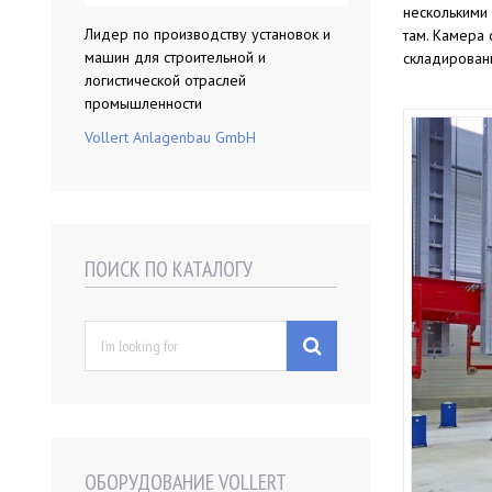
несколькими
Лидер по производству установок и
там. Камера
машин для строительной и
складирован
логистической отраслей
промышленности
Vollert Anlagenbau GmbH
ПОИСК ПО КАТАЛОГУ
S
e
a
r
c
h
f
ОБОРУДОВАНИЕ VOLLERT