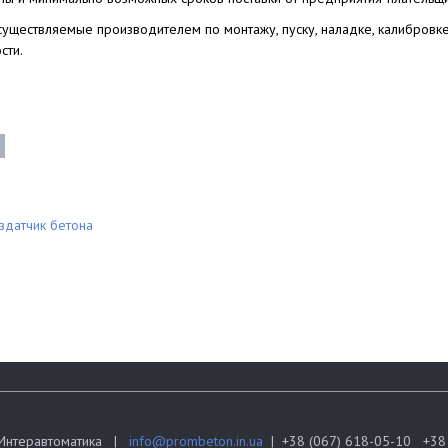
осуществляемые производителем по монтажу, пуску, наладке, калибров
сти.
здатчик бетона
Интеравтоматика |
info@prombeton.in.ua
| +38 (067) 618-05-10 +38 