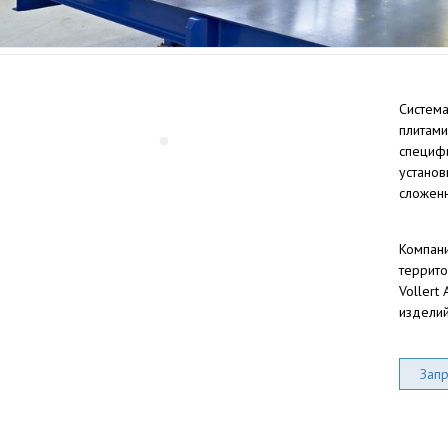
Система
плитами
специфи
установ
сложенн
Компани
террито
Vollert
изделий
Запр