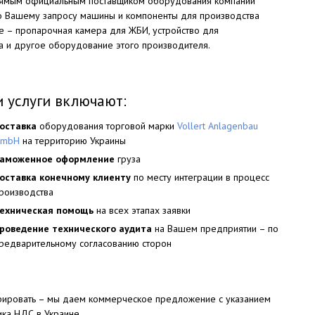
рямым официальным поставщиком оборудования компании
по Вашему запросу машины и компоненты для производства
е – пропарочная камера для ЖБИ, устройство для
а и другое оборудование этого производителя.
 услуги включают:
оставка
оборудования торговой марки
Vollert Anlagenbau
GmbH
на территорию Украины
аможенное оформление
груза
оставка конечному клиенту
по месту интеграции в процесс
роизводства
ехническая помощь
на всех этапах заявки
роведение технического аудита
на Вашем предприятии – по
редварительному согласованию сторон
егрировать – мы даем коммерческое предложение с указанием
ка НДС в Украине.