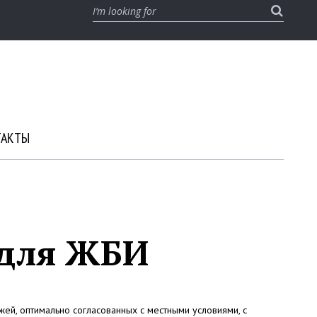
S
e
a
r
c
h
f
o
r
ТАКТЫ
:
 для ЖБИ
жей, оптимально согласованных с местными условиями, с