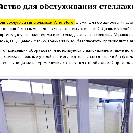
йство для обслуживания стеллаж
для обслуживания стеллажей Vario Store
служит для складирования све
отовыми бетонными изделиями из системы стеллажей. Данные устройств
 промежуточные платформы или площадки для заглаживания. Управлени
зоне, защищенной с точки зрения техники безопасности, производится а
и от концепции оборудования используются стационарные, а также пот
аказчика напольные устройства могут изготавливаться с шахтой в фунд
 скорость подъема и перемещения согласуется с необходимой продолжи