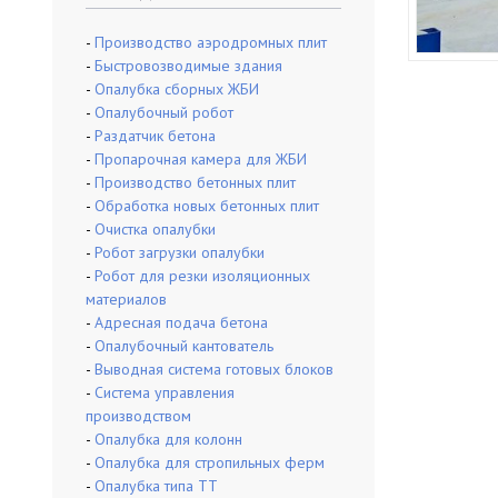
o
r
-
Производство аэродромных плит
:
-
Быстровозводимые здания
-
Опалубка сборных ЖБИ
-
Опалубочный робот
-
Раздатчик бетона
-
Пропарочная камера для ЖБИ
-
Производство бетонных плит
-
Обработка новых бетонных плит
-
Очистка опалубки
-
Робот загрузки опалубки
-
Робот для резки изоляционных
материалов
-
Адресная подача бетона
-
Опалубочный кантователь
-
Выводная система готовых блоков
-
Система управления
производством
-
Опалубка для колонн
-
Опалубка для стропильных ферм
-
Опалубка типа ТТ