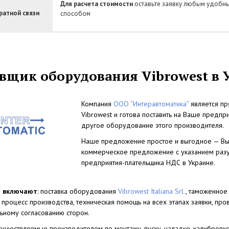
Для расчета стоимости
оставьте заявку любым удобн
атной связи
способом
вщик оборудования Vibrowest в 
Компания
ООО “Интеравтоматика”
является пр
Vibrowest и готова поставить на Ваше предпр
другое оборудование этого производителя.
Наше предложение простое и выгодное — Вы г
коммерческое предложение с указанием разу
предприятия-плательщика НДС в Украине.
и включают
: поставка оборудования
Vibrowest Italiana Srl.
, таможенное
 процесс производства, техническая помощь на всех этапах заявки, пр
ьному согласованию сторон.
осуществляемые производителем по монтажу, пуску, наладке, калибров