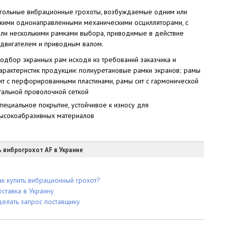
гольные вибрационные грохоты, возбуждаемые одним или
кими однонаправленными механическими осцилляторами, с
ли несколькими рамками выбора, приводимые в действие
двигателем и приводным валом.
одбор экранных рам исходя из требований заказчика и
арактеристик продукции: полиуретановые рамки экранов; рамы
ит с перфорированными пластинами, рамы сит с гармонической
тальной проволочной сеткой
пециальное покрытие, устойчивое к износу для
ысокоабразивных материалов
ь виброгрохот AF в Украине
ак купить вибрационный грохот?
оставка в Украину
делать запрос поставщику