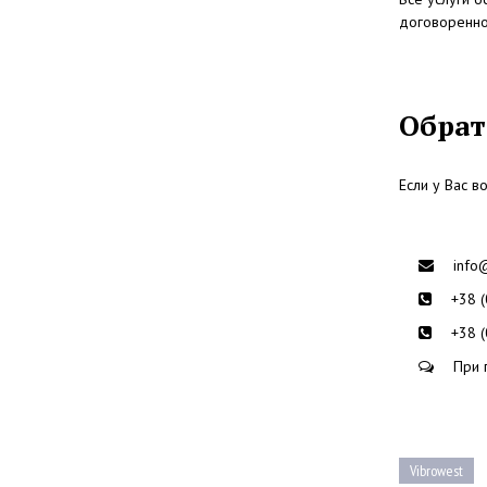
договоренно
Обрат
Если у Вас 
info
+38 
+38 
При 
Vibrowest