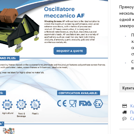
Прямоу
несколь
одной и
электро
П
х
с
с
С
в
Купит
К
П
С