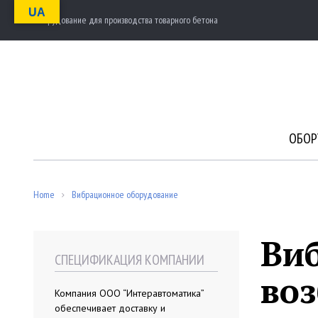
S
UA
Оборудование для производства товарного бетона
k
i
p
t
o
c
o
n
ОБОР
t
e
n
t
Home
Вибрационное оборудование
/
Виб
СПЕЦИФИКАЦИЯ КОМПАНИИ
во
Компания ООО “Интеравтоматика”
обеспечивает доставку и