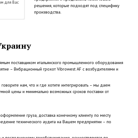
ым для Вас
решения, которые подходят под специфику
производства.
Украину
ямым поставщиком итальянского промышленного оборудования
иятие – Вибрационный грохот Vibrowest AF с возбудителями и
оворите нам, что и где хотите интегрировать – мы даем
мной цены и минимально возможных сроков поставки от
 оформление груза, доставка конечному клиенту по месту
оведение технического аудита на Вашем предприятии – по
ке и последующему техобслуживанию, осуществляются по